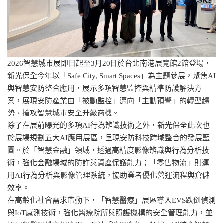
2026智慧城市展即日起至3月20日於台北南港展覽館2館登場，
新光保全今年以「Safe City, Smart Spaces」為主題參展，聚焦AI
與智慧安防整合應用，展示多項智慧監控與精準防護解決方
案，展現安防產業由「被動監控」邁向「主動預警」的轉型趨
勢，搶攻智慧城市安全升級商機。
除了在展前曝光的多項AI行為辨識技術之外，新光保全此次也
於展場規劃五大AI應用展區，呈現安防科技跨域整合的發展藍
圖。於「智慧金融」領域，透過高精度影像辨識與行為分析技
術，強化金融場域的防詐與資產保護能力；「零售物流」則運
用AI行為分析與影像管理系統，協助業者優化營運流程與倉儲
效率。
在高齡化社會需求帶動下，「智慧醫療」展區導入EVS跌倒偵測
與IoT感測技術，強化醫療院所與照護機構的安全管理能力，並