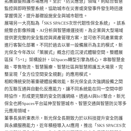
拓展銀髮照護市場應用。至於「防災應急」領域，則結合智慧
監控與即時預警系統，協助城市在災害或突發事件發生時迅速
掌握情況，提升基礎設施安全與城市韌性。
展場另一大亮點為「SKS SPACES次世代韌性保全系統」。該系
統整合影像辨識、AI分析與智慧維運技術，為企業與大型場域
提供更完整的安全監控與資產管理方案，並可依不同產業需求
進行客製化部署。不同於過去以單一設備展示為主的模式，新
光保全今年改以「策展式」概念打造沉浸式體驗空間。整體展
區採「5+1」架構設計，以Spaces轉型引擎為核心，串聯智慧金
融、零售物流、智慧醫療、智慧社區與智慧照護五大場景，完
整呈現「全方位空間安全規劃」的應用模式。
相較傳統安防著重硬體設備效能，新光保全此次強調設備之間
的互聯互通與自動化反應能力，讓不同系統能在同一空間中即
時協作，形成更完整的安全防護網絡。透過AI與IoT整合，新光
保全也將Spaces平台延伸至智慧城市、智慧交通與智慧防災等多
元應用領域。
董事長吳昕東表示，新光保全長期致力於以科技提升安全防護
與永續服務能力，近年積極導入AI應用，推出「SKS SPACES次