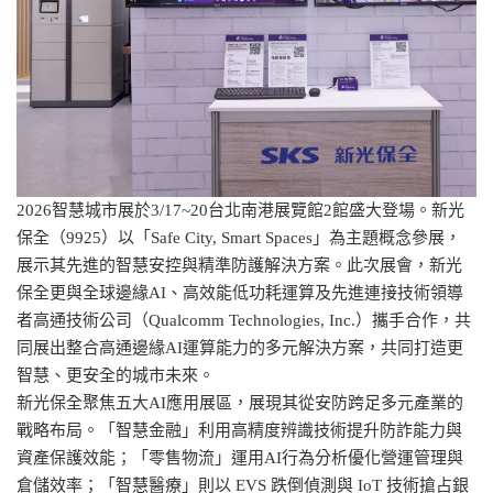
2026智慧城市展於3/17~20台北南港展覽館2館盛大登場。新光
保全（9925）以「Safe City, Smart Spaces」為主題概念參展，
展示其先進的智慧安控與精準防護解決方案。此次展會，新光
保全更與全球邊緣AI、高效能低功耗運算及先進連接技術領導
者高通技術公司（Qualcomm Technologies, Inc.）攜手合作，共
同展出整合高通邊緣AI運算能力的多元解決方案，共同打造更
智慧、更安全的城市未來。
新光保全聚焦五大AI應用展區，展現其從安防跨足多元產業的
戰略布局。「智慧金融」利用高精度辨識技術提升防詐能力與
資產保護效能；「零售物流」運用AI行為分析優化營運管理與
倉儲效率；「智慧醫療」則以 EVS 跌倒偵測與 IoT 技術搶占銀