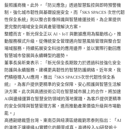
髮照護商機。此外，「防災應急」透過智慧監控與即時預警機
制，強化城市韌性與基礎設施安全，而「SKS SPACES 次世代韌
性保全系統」則以整合影像辨識與智慧維運技術，為企業提供
更完整的場域安全與資產管理解決方案。
整體而言，新光保全正以 AI、IoT 與數據應用為驅動核心，推
動服務模式升級，從傳統安全管理邁向智慧風險管理與整合型
場域服務，持續拓展安全科技的應用邊界，並以實際行動回應
智慧城市發展與永續轉型的趨勢。
董事長吳昕東表示：「新光保全長期致力於透過科技強化安全
防護與永續服務，建構更具韌性的智慧防護網絡。近年來，我
們積極導入AI應用，推出『SKS SPACES次世代韌性保全系
統』，為客戶提供更精準的安全保障、安心照護與智慧生活解
決方案。此次與高通技術公司在智慧城市展上的合作，將加速
AI與邊緣運算在智慧安防領域的落地實踐，為客戶提供更精準
的安全保障與智慧管理方案，進而推動產業價值升級與市場動
能。」
高通副總裁暨台灣、東南亞與紐澳區總裁劉思泰則指出：「AI
的演進正讓邊緣AI實體化的願景成真。高通投入AI研發逾十