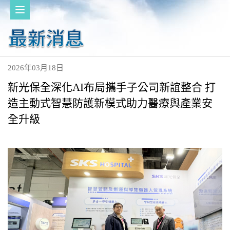
2026年03月18日
新光保全深化AI布局攜手子公司新誼整合 打
造主動式智慧防護新模式助力醫療與產業安
全升級