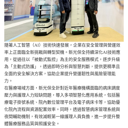
隨著人工智慧（AI）技術快速發展，企業在安全管理與營運效
率上正面臨全新挑戰與轉型契機。新光保全持續深化AI技術應
用，從過往以「被動式監控」為主的安全服務模式，逐步升級
為「主動式防護」，透過即時分析與智慧判斷，提供更精準且
全面的安全解決方案，協助企業提升營運韌性與風險管理能
力。
在醫療場域方面，新光保全針對近年醫療機構面臨的病床調度
壓力與護理人力短缺問題，導入多項智慧化應用系統，包括醫
療電子掛號系統、院內數位管理平台及電子病床卡等，協助優
化院內流程與資源配置效率。同時，透過智慧病床管理系統與
夜間輔助機制，有效減輕第一線護理人員負擔，進一步提升整
體醫療服務品質與照護安全。