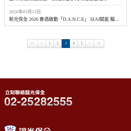
2026年03月13日
新光保全 2026 春酒啟動「D.A.N.C.E」 以AI賦能 驅動安全科技與營運升級
<<
<
1
2
3
4
5
>
>>