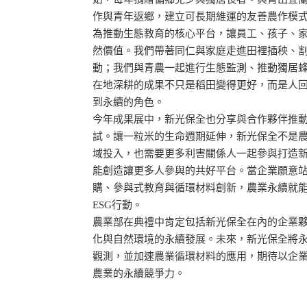
作與青年返鄉，建立可長期維運的友善農作模
為推動生態教育的核心平台，讓員工、孩子、
然價值。我們帶著同仁與家庭走進田裡插秧、
動；我們與青農一起進行生態監測、推動獨居
在地深耕的成果不只是稻田變得更好，而是人
到永續的角色。
今年成果展中，新光保全也分享與合作夥伴推
試。讓一粒米的生命週期延伸，新光保全不是
域投入，也需要更多利害關係人一起參與打造
能創造讓更多人參與的共好平台。當企業願意
購、參與式教育與循環材料創新，農業永續就
ESG行動。
農業部在典禮中肯定包括新光保全在內的企業
化與自然環境的永續發展。未來，新光保全將
觀測，並加速農業循環材料的應用，期待以企
農業的永續競爭力。