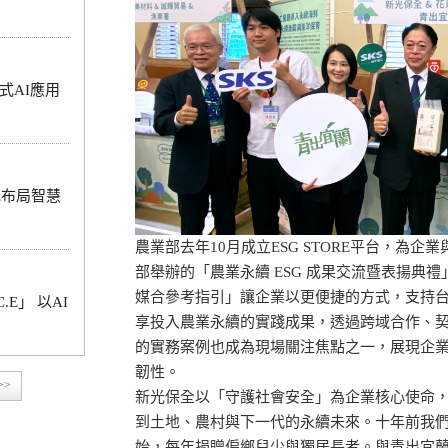
式AI應用
元布局智慧
農業部去年10月成立ESG STORE平台，為企業
部舉辦的「農業永續 ESG 成果交流暨表揚典禮
媒合參考指引」讓企業以更便捷的方式，支持
.E」 以AI
享投入農業永續的實踐成果，透過跨域合作、
的實務案例也成為現場關注焦點之一，展現企
韌性。
>>
新光保全以「守護社會安全」為企業核心使命
到土地、農村與下一代的永續未來。十年前我
始，每年捐贈偏鄉兒少與獨居長者。與青出宜