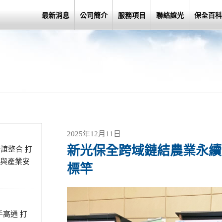
最新消息
公司簡介
服務項目
聯絡誼光
保全百科
2025年12月11日
新光保全跨域鏈結農業永續 
誼整合 打
與產業安
標竿
手高通 打