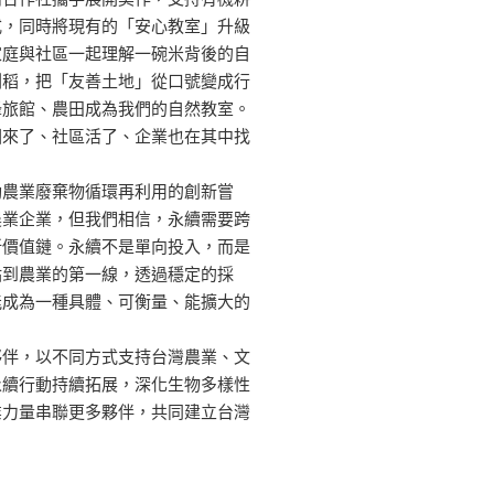
式，同時將現有的「安心教室」升級
家庭與社區一起理解一碗米背後的自
割稻，把「友善土地」從口號變成行
蜂旅館、農田成為我們的自然教室。
回來了、社區活了、企業也在其中找
動農業廢棄物循環再利用的創新嘗
農業企業，但我們相信，永續需要跨
新價值鏈。永續不是單向投入，而是
站到農業的第一線，透過穩定的採
能成為一種具體、可衡量、能擴大的
夥伴，以不同方式支持台灣農業、文
永續行動持續拓展，深化生物多樣性
業力量串聯更多夥伴，共同建立台灣