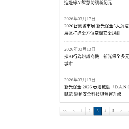
造邊緣AI智慧防護新紀元
2026年03月17日
2026智慧城市展 新光保全5大沉浸
展區打造全方位空間安全規劃
2026年03月13日
搶AI行為辨識商機 新光保全多
城市
2026年03月13日
新光保全 2026 春酒啟動「D.A.N.C
賦能 驅動安全科技與營運升級
<<
<
1
2
3
4
5
>